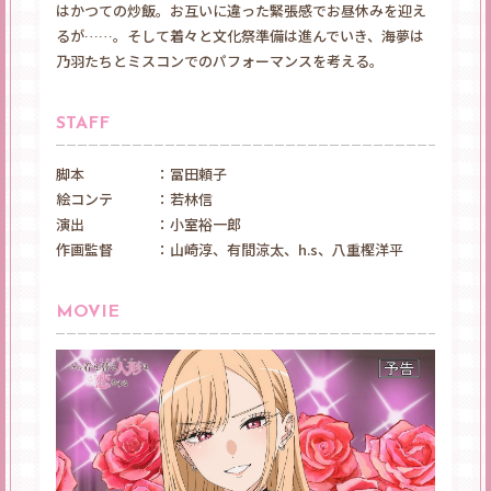
はかつての炒飯。お互いに違った緊張感でお昼休みを迎え
るが……。そして着々と文化祭準備は進んでいき、海夢は
乃羽たちとミスコンでのパフォーマンスを考える。
STAFF
脚本
：冨田頼子
絵コンテ
：若林信
演出
：小室裕一郎
作画監督
：山崎淳、有間涼太、h.s、八重樫洋平
MOVIE