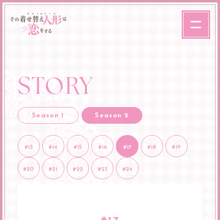
STORY
Season 1
Season 2
#13
#14
#15
#16
#17
#18
#19
#20
#21
#22
#23
#24