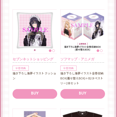
セブンネットショッピング
ソフマップ・アニメガ
全巻特典
全巻特典
描き下ろし海夢イラスト クッショ
描き下ろし海夢イラスト全巻収納
ン
BOX(着せ替えBOX)＋B2タペスト
リー2本セット
BUY
BUY