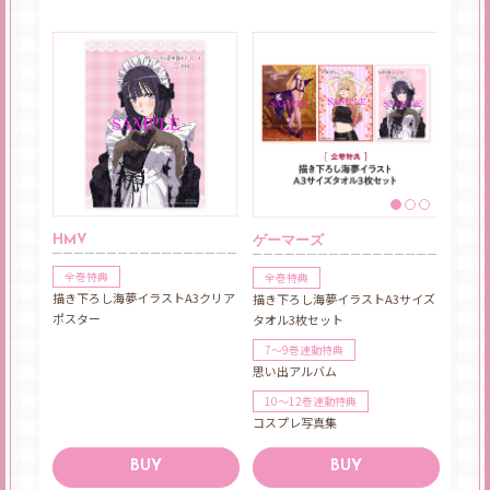
HMV
ゲーマーズ
全巻特典
全巻特典
描き下ろし海夢イラストA3クリア
描き下ろし海夢イラストA3サイズ
ポスター
タオル3枚セット
7～9巻連動特典
思い出アルバム
10～12巻連動特典
コスプレ写真集
BUY
BUY