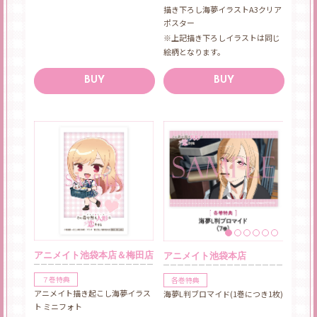
描き下ろし海夢イラストA3クリア
ポスター
※上記描き下ろしイラストは同じ
絵柄となります。
BUY
BUY
アニメイト池袋本店＆梅田店
アニメイト池袋本店
７巻特典
各巻特典
アニメイト描き起こし海夢イラス
海夢L判ブロマイド(1巻につき1枚)
ト ミニフォト