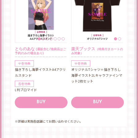
とらのあな
楽天ブックス
(通販含む/池袋店はご
（特典付きカートの
予約のみの場合あり)
み対象）
全巻特典
全巻特典
描き下ろし海夢イラストA4アクリ
オリジナルTシャツ＋描き下ろし
ルスタンド
海夢イラスト2Lキャラファインマ
ット2枚セット
各巻特典
L判ブロマイド
BUY
BUY
※詳細は実施各店舗にてお問い合わせください。