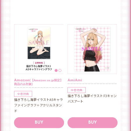
AmiAmi
Amazon
(【Amazon.co.jp限定】
商品のみ対象)
全巻特典
全巻特典
描き下ろし海夢イラスト F3キャン
描き下ろし海夢イラストA5キャラ
バスアート
ファイングラフ＋アクリルスタン
ド
BUY
BUY