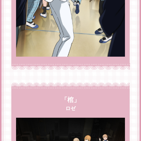
「棺」
ロゼ