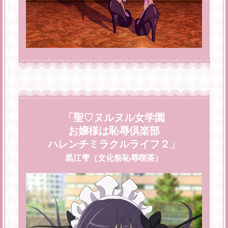
「聖♡ヌルヌル女学園
お嬢様は恥辱倶楽部
ハレンチミラクルライフ２」
黒江雫（文化祭恥辱喫茶）