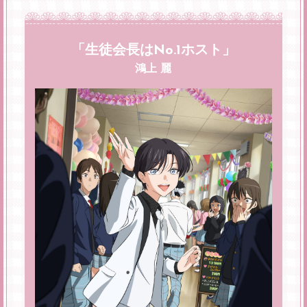
「生徒会長はNo.1ホスト」
鴻上 麗