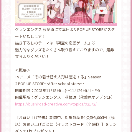
グランエンタス 秋葉原にて本日よりPOP UP STOREがスタ
ートいたします！
描き下ろしのテーマは『架空の恋愛ゲーム』♡
魅力的なグッズをたくさん取り揃えておりますので、是非
立ちよりください！
＜概要＞
TVアニメ「その着せ替え人形は恋をする」Season
2 POP UP STORE～After school story～
開催期間：2025年11月8日(土)～11月24日(月・祝)
開催場所：グランエンタス 秋葉原（秋葉原オノデン1F）
https://bushiroad-creative.com/topics/92172/
【お買い上げ特典】期間中、対象商品を1会計3,000円（税
込）お買い上げごとに【イラストカード（全6種）】をラン
ダムで1枚プレゼント！