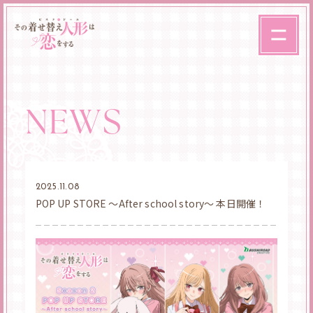
NEWS
2025.11.08
POP UP STORE ～After school story～ 本日開催！